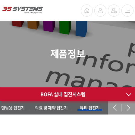
제품정보
BOFA 실내 집진시스템
덴탈용 집진기
의료 및 제약 집진기
뷰티 집진기