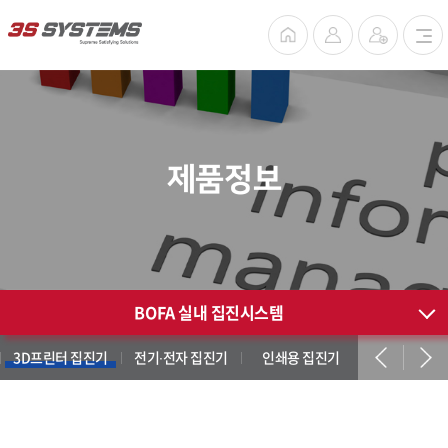
제품정보
BOFA 실내 집진시스템
3D프린터 집진기
전기∙전자 집진기
인쇄용 집진기
덴탈용 집